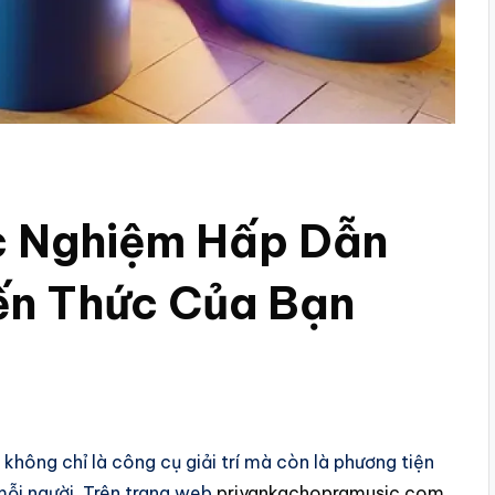
c Nghiệm Hấp Dẫn
ến Thức Của Bạn
không chỉ là công cụ giải trí mà còn là phương tiện
mỗi người. Trên trang web
priyankachopramusic.com
,