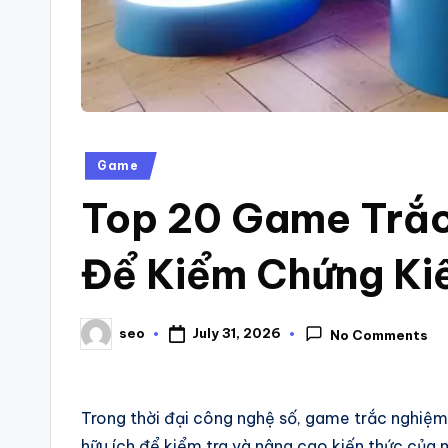
Posted
Game
in
Top 20 Game Trắ
Để Kiểm Chứng Ki
seo
July 31, 2026
No Comments
Posted
by
Trong thời đại công nghệ số, game trắc nghiệm 
hữu ích để kiểm tra và nâng cao kiến thức của 