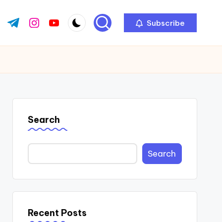
Subscribe
ok.com
tter.com
t.me
instagram.com
youtube.com
Search
Search
Recent Posts