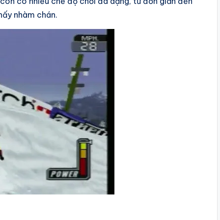
còn có nhiều chế độ chơi đa dạng, từ đơn giản đến
thấy nhàm chán.