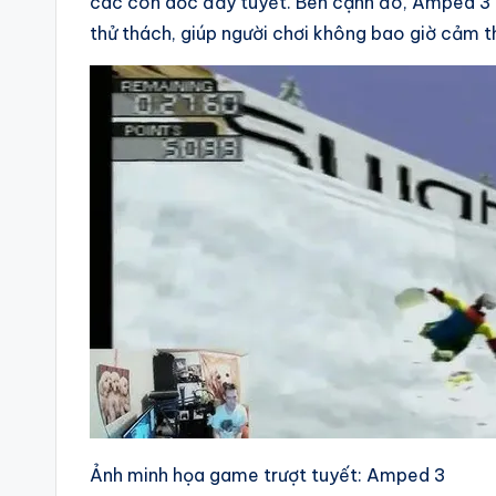
các con dốc đầy tuyết. Bên cạnh đó, Amped 3 
thử thách, giúp người chơi không bao giờ cảm 
Ảnh minh họa game trượt tuyết: Amped 3