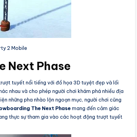
ty 2 Mobile
e Next Phase
ượt tuyết nổi tiếng với đồ họa 3D tuyệt đẹp và lối
khác nhau và cho phép người chơi khám phá nhiều địa
hiện những pha nhào lộn ngoạn mục, người chơi cũng
owboarding The Next Phase
mang đến cảm giác
đang thực sự tham gia vào các hoạt động trượt tuyết