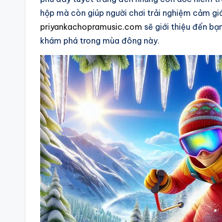
hộp mà còn giúp người chơi trải nghiệm cảm giác
priyankachopramusic.com
sẽ giới thiệu đến bạ
khám phá trong mùa đông này.