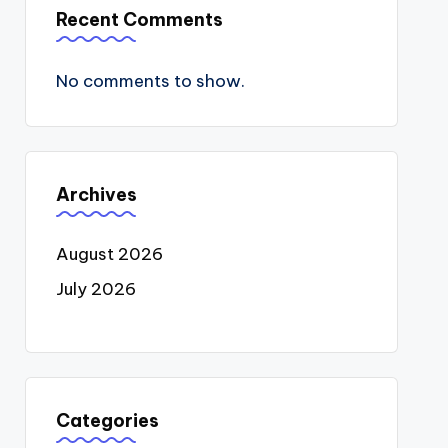
Recent Comments
No comments to show.
Archives
August 2026
July 2026
Categories