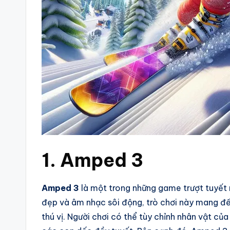
1. Amped 3
Amped 3
là một trong những game trượt tuyết 
đẹp và âm nhạc sôi động, trò chơi này mang đế
thú vị. Người chơi có thể tùy chỉnh nhân vật củ