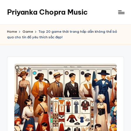
Priyanka Chopra Music
Skip
to
content
Home
Game
Top 20 game thời trang hấp dẫn không thể bỏ
qua cho tín đồ yêu thích sắc đẹp!