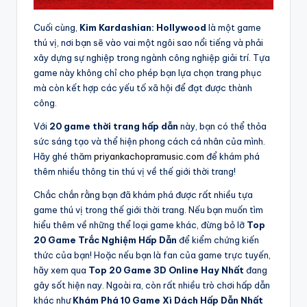
Cuối cùng,
Kim Kardashian: Hollywood
là một game
thú vị, nơi bạn sẽ vào vai một ngôi sao nổi tiếng và phải
xây dựng sự nghiệp trong ngành công nghiệp giải trí. Tựa
game này không chỉ cho phép bạn lựa chọn trang phục
mà còn kết hợp các yếu tố xã hội để đạt được thành
công.
Với
20 game thời trang hấp dẫn
này, bạn có thể thỏa
sức sáng tạo và thể hiện phong cách cá nhân của mình.
Hãy ghé thăm
priyankachopramusic.com
để khám phá
thêm nhiều thông tin thú vị về thế giới thời trang!
Chắc chắn rằng bạn đã khám phá được rất nhiều tựa
game thú vị trong thế giới thời trang. Nếu bạn muốn tìm
hiểu thêm về những thể loại game khác, đừng bỏ lỡ
Top
20 Game Trắc Nghiệm Hấp Dẫn
để kiểm chứng kiến
thức của bạn! Hoặc nếu bạn là fan của game trực tuyến,
hãy xem qua
Top 20 Game 3D Online Hay Nhất
đang
gây sốt hiện nay. Ngoài ra, còn rất nhiều trò chơi hấp dẫn
khác như
Khám Phá 10 Game Xì Dách Hấp Dẫn Nhất