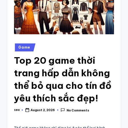
Posted
Game
in
Top 20 game thời
trang hấp dẫn không
thể bỏ qua cho tín đồ
yêu thích sắc đẹp!
seo
August 2, 2026
No Comments
Posted
by
Thế giới game không chỉ dừng lại ở các thể loại hành