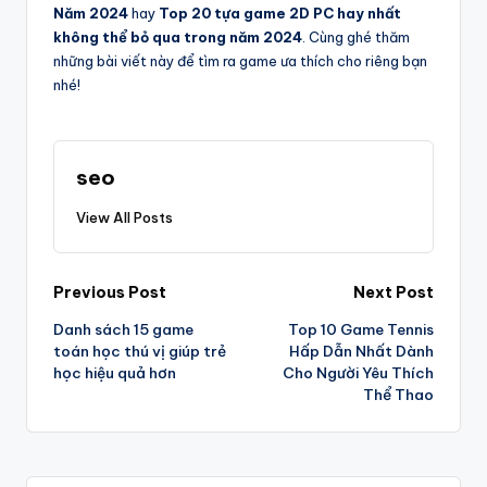
Năm 2024
hay
Top 20 tựa game 2D PC hay nhất
không thể bỏ qua trong năm 2024
. Cùng ghé thăm
những bài viết này để tìm ra game ưa thích cho riêng bạn
nhé!
seo
View All Posts
Post
Previous Post
Next Post
Danh sách 15 game
Top 10 Game Tennis
navigation
toán học thú vị giúp trẻ
Hấp Dẫn Nhất Dành
học hiệu quả hơn
Cho Người Yêu Thích
Thể Thao