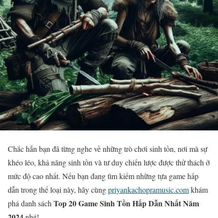
Chắc hẳn bạn đã từng nghe về những trò chơi sinh tồn, nơi mà sự
khéo léo, khả năng sinh tồn và tư duy chiến lược được thử thách ở
mức độ cao nhất. Nếu bạn đang tìm kiếm những tựa game hấp
dẫn trong thể loại này, hãy cùng
priyankachopramusic.com
khám
Top 20 Game Sinh Tồn Hấp Dẫn Nhất Năm
phá danh sách
2024
nhé!