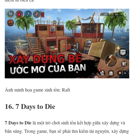
Ảnh minh họa game sinh tồn: Raft
16.
7 Days to Die
7 Days to Die
là một trò chơi sinh tồn kết hợp giữa xây dựng và
bắn súng. Trong game, bạn sẽ phải tìm kiếm tài nguyên, xây dựng