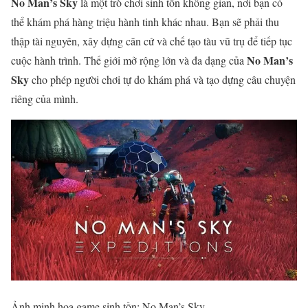
No Man’s Sky
là một trò chơi sinh tồn không gian, nơi bạn có
thể khám phá hàng triệu hành tinh khác nhau. Bạn sẽ phải thu
thập tài nguyên, xây dựng căn cứ và chế tạo tàu vũ trụ để tiếp tục
No Man’s
cuộc hành trình. Thế giới mở rộng lớn và đa dạng của
Sky
cho phép người chơi tự do khám phá và tạo dựng câu chuyện
riêng của mình.
Ảnh minh họa game sinh tồn: No Man’s Sky