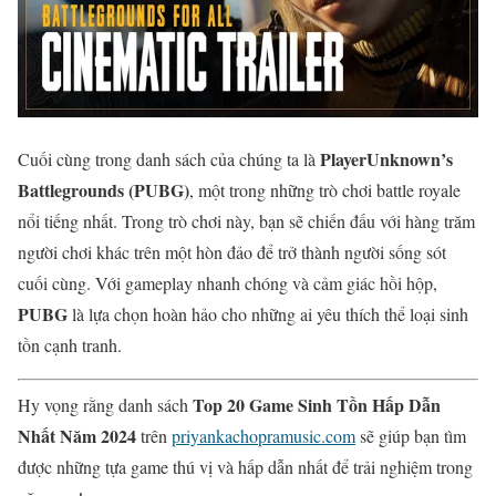
PlayerUnknown’s
Cuối cùng trong danh sách của chúng ta là
Battlegrounds (PUBG)
, một trong những trò chơi battle royale
nổi tiếng nhất. Trong trò chơi này, bạn sẽ chiến đấu với hàng trăm
người chơi khác trên một hòn đảo để trở thành người sống sót
cuối cùng. Với gameplay nhanh chóng và cảm giác hồi hộp,
PUBG
là lựa chọn hoàn hảo cho những ai yêu thích thể loại sinh
tồn cạnh tranh.
Top 20 Game Sinh Tồn Hấp Dẫn
Hy vọng rằng danh sách
Nhất Năm 2024
trên
priyankachopramusic.com
sẽ giúp bạn tìm
được những tựa game thú vị và hấp dẫn nhất để trải nghiệm trong