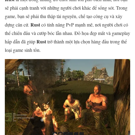
sẽ phải cạnh tranh với những người chơi khác để sống sót. Trong
game, bạn sẽ phải thu thập tài nguyên, chế tạo công cụ và xây
Rust
dựng căn cứ.
có tính năng PvP mạnh mẽ, nơi người chơi có
thể chiến đấu và cướp bóc lẫn nhau. Đồ họa đẹp mắt và gameplay
Rust
hấp dẫn đã giúp
trở thành một lựa chọn hàng đầu trong thể
loại game sinh tồn.