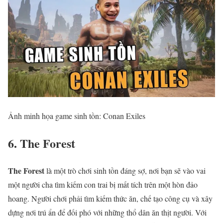
Ảnh minh họa game sinh tồn: Conan Exiles
6.
The Forest
The Forest
là một trò chơi sinh tồn đáng sợ, nơi bạn sẽ vào vai
một người cha tìm kiếm con trai bị mất tích trên một hòn đảo
hoang. Người chơi phải tìm kiếm thức ăn, chế tạo công cụ và xây
dựng nơi trú ẩn để đối phó với những thổ dân ăn thịt người. Với