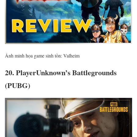
Ảnh minh họa game sinh tồn: Valheim
20.
PlayerUnknown’s Battlegrounds
(PUBG)