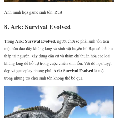
Ảnh minh họa game sinh tồn: Rust
8.
Ark: Survival Evolved
Ark: Survival Evolved
Trong
, người chơi sẽ phải sinh tồn trên
một hòn đảo đầy khủng long và sinh vật huyền bí. Bạn có thể thu
thập tài nguyên, xây dựng căn cứ và thậm chí thuần hóa các loài
khủng long để hỗ trợ trong cuộc chiến sinh tồn. Với đồ họa tuyệt
Ark: Survival Evolved
đẹp và gameplay phong phú,
là một
trong những trò chơi sinh tồn không thể bỏ qua.