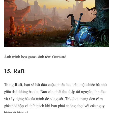
Ảnh minh họa game sinh tồn: Outward
15.
Raft
Raft
Trong
, bạn sẽ bắt đầu cuộc phiêu lưu trên một chiếc bè nhỏ
giữa đại dương bao la. Bạn cần phải thu thập tài nguyên từ nước
và xây dựng bè của mình để sống sót. Trò chơi mang đến cảm
giác hồi hộp và thử thách khi bạn phải chống chọi với các nguy
hiểm từ biển cả.