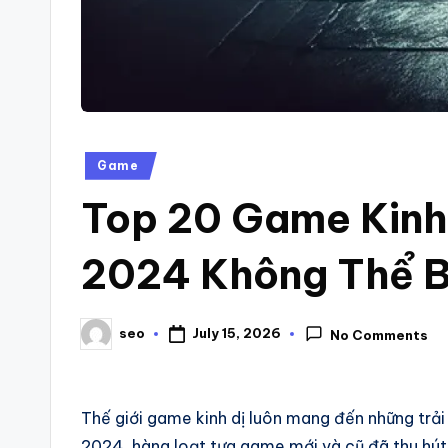
Posted
Game
in
Top 20 Game Kinh
2024 Không Thể 
seo
July 15, 2026
No Comments
Posted
by
Thế giới game kinh dị luôn mang đến những trải
2024, hàng loạt tựa game mới và cũ đã thu hút