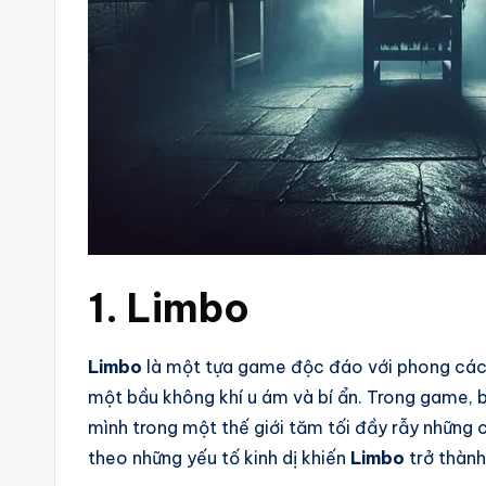
1.
Limbo
Limbo
là một tựa game độc đáo với phong cách
một bầu không khí u ám và bí ẩn. Trong game, 
mình trong một thế giới tăm tối đầy rẫy những
theo những yếu tố kinh dị khiến
Limbo
trở thành