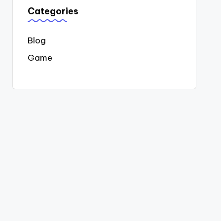
Categories
Blog
Game