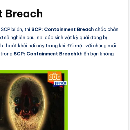
t Breach
SCP bí ẩn, thì
SCP: Containment Breach
chắc chắn
sở nghiên cứu, nơi các sinh vật kỳ quái đang bị
ch thoát khỏi nơi này trong khi đối mặt với những mối
 trong
SCP: Containment Breach
khiến bạn không