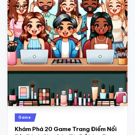
Posted
Game
in
Khám Phá 20 Game Trang Điểm Nổi