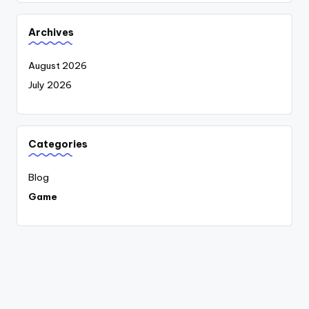
Archives
August 2026
July 2026
Categories
Blog
Game