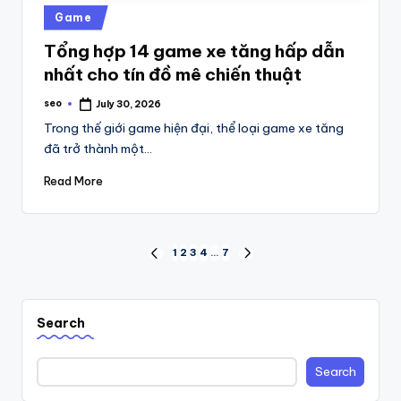
Posted
Game
in
Tổng hợp 14 game xe tăng hấp dẫn
nhất cho tín đồ mê chiến thuật
seo
July 30, 2026
Posted
by
Trong thế giới game hiện đại, thể loại game xe tăng
đã trở thành một…
Read More
Posts
1
2
3
4
…
7
PREVIOUS
NEXT
PAGE
PAGE
pagination
Search
Search