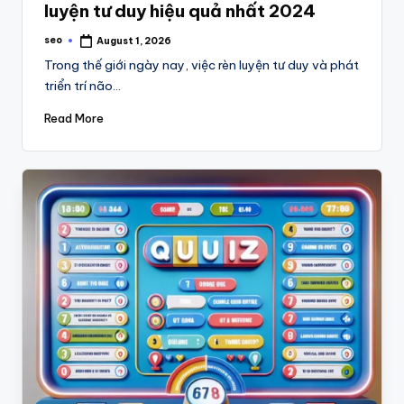
luyện tư duy hiệu quả nhất 2024
seo
August 1, 2026
Posted
by
Trong thế giới ngày nay, việc rèn luyện tư duy và phát
triển trí não…
Read More