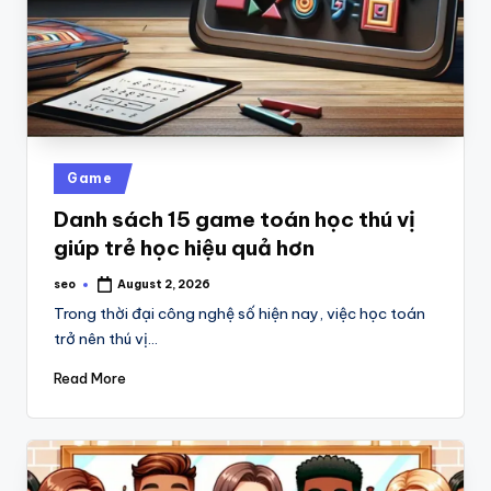
Posted
Game
in
Danh sách 15 game toán học thú vị
giúp trẻ học hiệu quả hơn
seo
August 2, 2026
Posted
by
Trong thời đại công nghệ số hiện nay, việc học toán
trở nên thú vị…
Read More