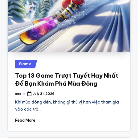
Posted
Game
in
Top 13 Game Trượt Tuyết Hay Nhất
Để Bạn Khám Phá Mùa Đông
seo
July 31, 2026
Posted
by
Khi mùa đông đến, không gì thú vị hơn việc tham gia
vào các trò…
Read More