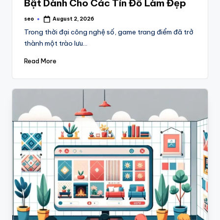
Bật Dành Cho Các Tín Đồ Làm Đẹp
seo
August 2, 2026
Posted
by
Trong thời đại công nghệ số, game trang điểm đã trở
thành một trào lưu…
Read More