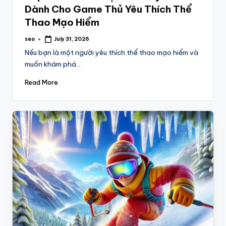
Dành Cho Game Thủ Yêu Thích Thể
Thao Mạo Hiểm
seo
July 31, 2026
Posted
by
Nếu bạn là một người yêu thích thể thao mạo hiểm và
muốn khám phá…
Read More