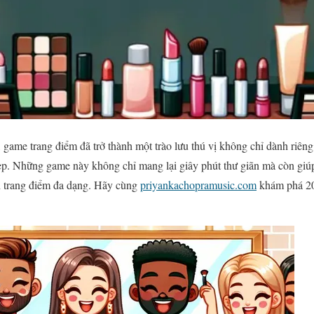
 game trang điểm đã trở thành một trào lưu thú vị không chỉ dành riên
đẹp. Những game này không chỉ mang lại giây phút thư giãn mà còn giú
 trang điểm đa dạng. Hãy cùng
priyankachopramusic.com
khám phá 20